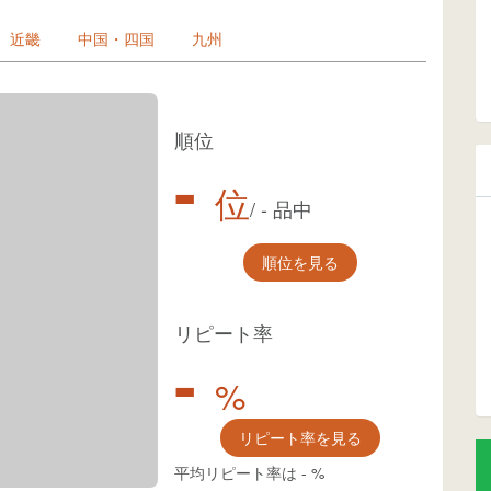
近畿
中国・四国
九州
順位
-
位
/
-
品中
順位を見る
リピート率
-
%
リピート率を見る
平均リピート率は
-
%