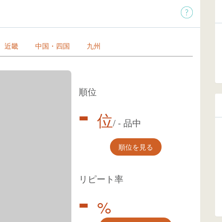
近畿
中国・四国
九州
順位
-
位
/
-
品中
順位を見る
リピート率
-
%