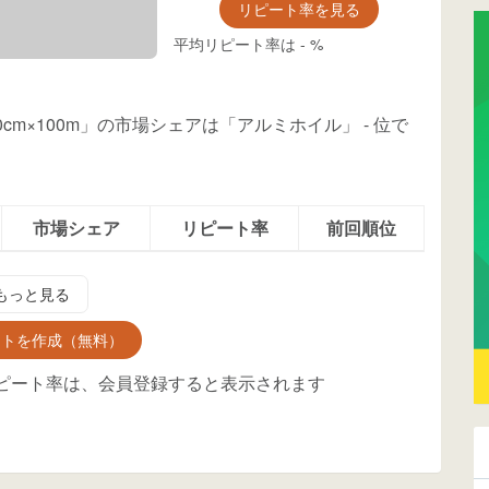
リピート率を見る
平均リピート率は
-
%
0cm×100m」の市場シェアは「アルミホイル」
-
位
で
市場シェア
リピート率
前回順位
もっと見る
ントを作成（無料）
ピート率は、会員登録すると表示されます