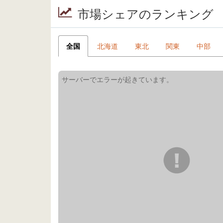
市場シェアのランキング
全国
北海道
東北
関東
中部