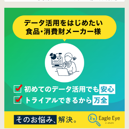
ております。
2017/05/17
ウレコンでブログ掲載が始まりました。ぜひ
ご覧ください。
2015/10/19
ウレコンのサイト機能を大幅バージョンアッ
プ。詳細はこちら。⇒
告知ページへ
2015/09/28
ウレコンが機能拡充し、サイトリニューアル
しました。⇒
ウレコンFacebook
2015/04/30
Facebookページを開設しました。詳細は
こち
ら。
2015/04/20
ウレコンサイトリリースしました。