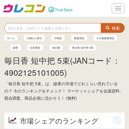
メ
ニ
ュ
ー
検索
ホーム
分類から探す
日用品
家庭用品
その他家庭用品
線香
日本香堂
毎日香
毎日香 短中把 5束
毎日香 短中把 5束(JANコード：
4902125101005)
「毎日香 短中把 5束」は、線香の市場でどれくらい売れている
の？ 今のランキングをチェック！ マーケットシェアを会議資料、
競合調査、商品企画に活かそう！ (無料)
市場シェアのランキング