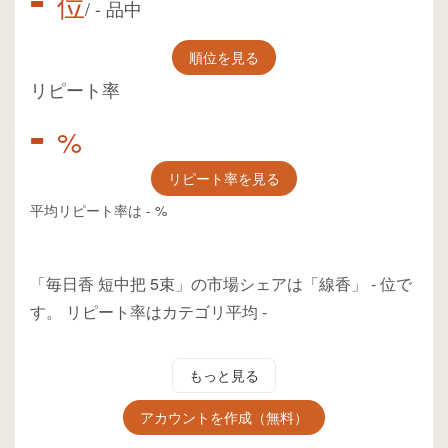
位
/
-
品中
順位を見る
リピート率
-
%
リピート率を見る
平均リピート率は
-
%
「毎日香 短中把 5束」の市場シェアは「線香」
-
位
で
す。
リピート率はカテゴリ平均
-
もっと見る
アカウントを作成（無料）