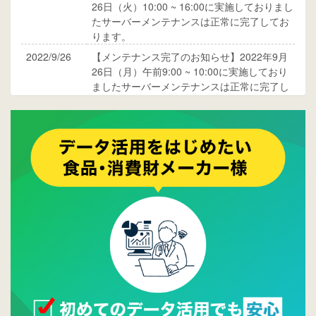
26日（火）10:00 ~ 16:00に実施しておりまし
たサーバーメンテナンスは正常に完了してお
ります。
2022/9/26
【メンテナンス完了のお知らせ】2022年9月
26日（月）午前9:00 ~ 10:00に実施しており
ましたサーバーメンテナンスは正常に完了し
ております。
2017/05/17
ウレコンでブログ掲載が始まりました。ぜひ
ご覧ください。
2015/10/19
ウレコンのサイト機能を大幅バージョンアッ
プ。詳細はこちら。⇒
告知ページへ
2015/09/28
ウレコンが機能拡充し、サイトリニューアル
しました。⇒
ウレコンFacebook
2015/04/30
Facebookページを開設しました。詳細は
こち
ら。
2015/04/20
ウレコンサイトリリースしました。