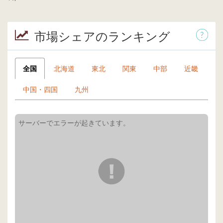
市場シェアのランキング
全国
北海道
東北
関東
中部
近畿
中国・四国
九州