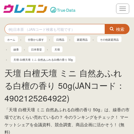
メ
ニ
ュ
ー
検索
ホーム
分類から探す
日用品
家庭用品
その他家庭用品
線香
日本香堂
天壇
天壇 白檀天壇 ミニ 自然あふれる白檀の香り 50g
天壇 白檀天壇 ミニ 自然あふれ
る白檀の香り 50g(JANコード：
4902125264922)
「天壇 白檀天壇 ミニ 自然あふれる白檀の香り 50g」は、線香の市
場でどれくらい売れているの？ 今のランキングをチェック！ マー
ケットシェアを会議資料、競合調査、商品企画に活かそう！ (無
料)