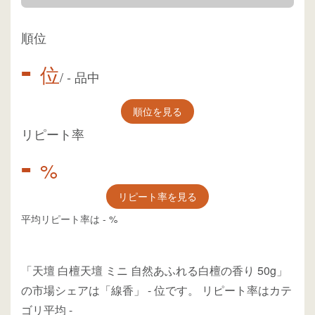
順位
-
位
/
-
品中
順位を見る
リピート率
-
%
リピート率を見る
平均リピート率は
-
%
「天壇 白檀天壇 ミニ 自然あふれる白檀の香り 50g」
の市場シェアは「線香」
-
位
です。
リピート率はカテ
ゴリ平均
-