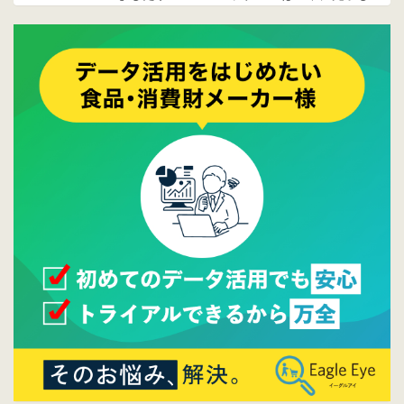
ております。
2017/05/17
ウレコンでブログ掲載が始まりました。ぜひ
ご覧ください。
2015/10/19
ウレコンのサイト機能を大幅バージョンアッ
プ。詳細はこちら。⇒
告知ページへ
2015/09/28
ウレコンが機能拡充し、サイトリニューアル
しました。⇒
ウレコンFacebook
2015/04/30
Facebookページを開設しました。詳細は
こち
ら。
2015/04/20
ウレコンサイトリリースしました。