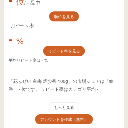
位
/
-
品中
順位を見る
リピート率
-
%
リピート率を見る
平均リピート率は
-
%
「花ふぜい 白梅 煙少香 100g」の市場シェアは「線
香」
-
位
です。
リピート率はカテゴリ平均
-
もっと見る
アカウントを作成（無料）