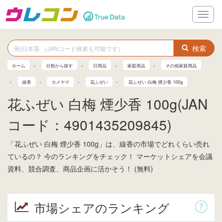
メ
ニ
ュ
ー
検索
ホーム
分類から探す
日用品
家庭用品
その他家庭用品
線香
カメヤマ
花ふぜい
花ふぜい 白梅 煙少香 100g
花ふぜい 白梅 煙少香 100g(JAN
コード：4901435209845)
「花ふぜい 白梅 煙少香 100g」は、線香の市場でどれくらい売れ
ているの？ 今のランキングをチェック！ マーケットシェアを会議
資料、競合調査、商品企画に活かそう！ (無料)
市場シェアのランキング