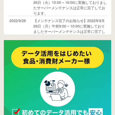
26日（火）10:00 ~ 16:00に実施しておりまし
たサーバーメンテナンスは正常に完了してお
ります。
2022/9/26
【メンテナンス完了のお知らせ】2022年9月
26日（月）午前9:00 ~ 10:00に実施しており
ましたサーバーメンテナンスは正常に完了し
ております。
2017/05/17
ウレコンでブログ掲載が始まりました。ぜひ
ご覧ください。
2015/10/19
ウレコンのサイト機能を大幅バージョンアッ
プ。詳細はこちら。⇒
告知ページへ
2015/09/28
ウレコンが機能拡充し、サイトリニューアル
しました。⇒
ウレコンFacebook
2015/04/30
Facebookページを開設しました。詳細は
こち
ら。
2015/04/20
ウレコンサイトリリースしました。