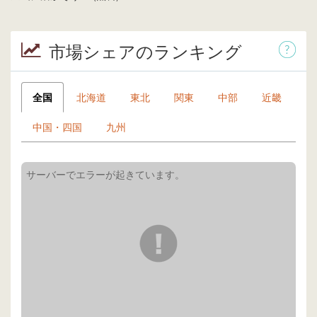
市場シェアのランキング
全国
北海道
東北
関東
中部
近畿
中国・四国
九州