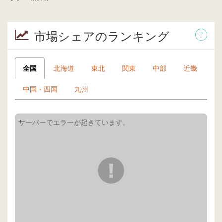
市場シェアのランキング
全国
北海道
東北
関東
中部
近畿
中国・四国
九州