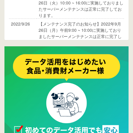
26日（火）10:00 ~ 16:00に実施しておりまし
たサーバーメンテナンスは正常に完了してお
ります。
2022/9/26
【メンテナンス完了のお知らせ】2022年9月
26日（月）午前9:00 ~ 10:00に実施しており
ましたサーバーメンテナンスは正常に完了し
ております。
2017/05/17
ウレコンでブログ掲載が始まりました。ぜひ
ご覧ください。
2015/10/19
ウレコンのサイト機能を大幅バージョンアッ
プ。詳細はこちら。⇒
告知ページへ
2015/09/28
ウレコンが機能拡充し、サイトリニューアル
しました。⇒
ウレコンFacebook
2015/04/30
Facebookページを開設しました。詳細は
こち
ら。
2015/04/20
ウレコンサイトリリースしました。