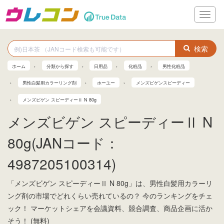
メ
ニ
ュ
ー
検索
ホーム
分類から探す
日用品
化粧品
男性化粧品
男性白髪用カラーリング剤
ホーユー
メンズビゲンスピーディー
メンズビゲン スピーディーⅡ N 80g
メンズビゲン スピーディーⅡ N
80g(JANコード：
4987205100314)
「メンズビゲン スピーディーⅡ N 80g」は、男性白髪用カラーリ
ング剤の市場でどれくらい売れているの？ 今のランキングをチェ
ック！ マーケットシェアを会議資料、競合調査、商品企画に活か
そう！ (無料)