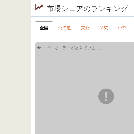
市場シェアのランキング
全国
北海道
東北
関東
中部