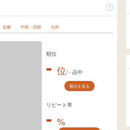
近畿
中国・四国
九州
順位
-
位
/
-
品中
順位を見る
リピート率
-
%