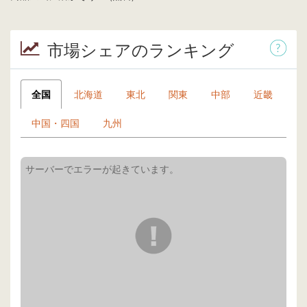
市場シェアのランキング
全国
北海道
東北
関東
中部
近畿
中国・四国
九州