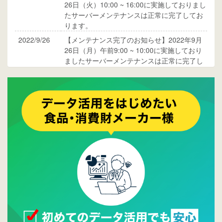
26日（火）10:00 ~ 16:00に実施しておりまし
たサーバーメンテナンスは正常に完了してお
ります。
2022/9/26
【メンテナンス完了のお知らせ】2022年9月
26日（月）午前9:00 ~ 10:00に実施しており
ましたサーバーメンテナンスは正常に完了し
ております。
2017/05/17
ウレコンでブログ掲載が始まりました。ぜひ
ご覧ください。
2015/10/19
ウレコンのサイト機能を大幅バージョンアッ
プ。詳細はこちら。⇒
告知ページへ
2015/09/28
ウレコンが機能拡充し、サイトリニューアル
しました。⇒
ウレコンFacebook
2015/04/30
Facebookページを開設しました。詳細は
こち
ら。
2015/04/20
ウレコンサイトリリースしました。