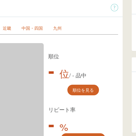
近畿
中国・四国
九州
順位
-
位
/
-
品中
順位を見る
リピート率
-
%