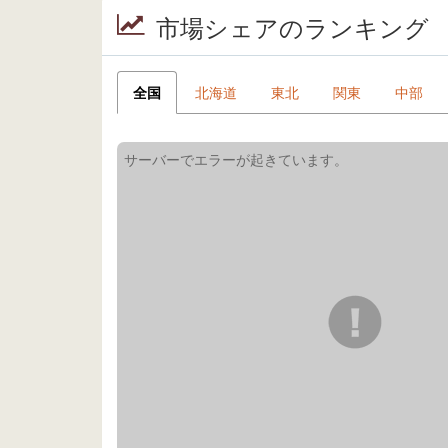
市場シェアのランキング
全国
北海道
東北
関東
中部