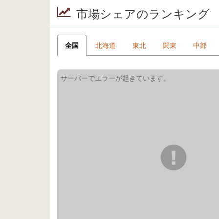
市場シェアのランキング
全国
北海道
東北
関東
中部