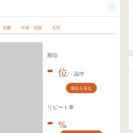
近畿
中国・四国
九州
順位
-
位
/
-
品中
順位を見る
リピート率
-
%