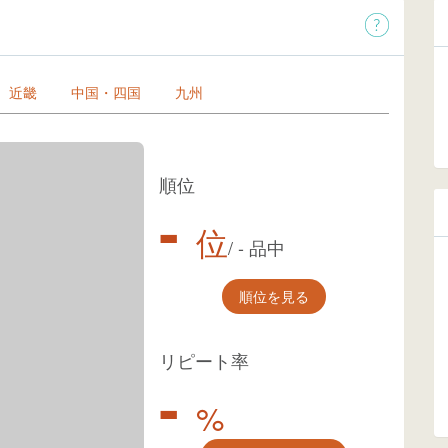
近畿
中国・四国
九州
順位
-
位
/
-
品中
順位を見る
リピート率
-
%