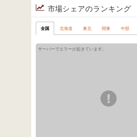
市場シェアのランキング
全国
北海道
東北
関東
中部