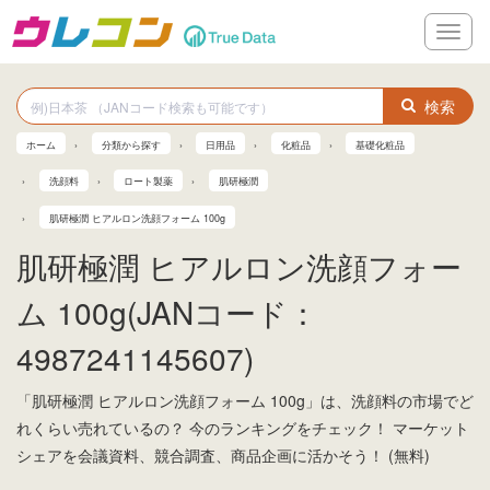
メ
ニ
ュ
ー
検索
ホーム
分類から探す
日用品
化粧品
基礎化粧品
洗顔料
ロート製薬
肌研極潤
肌研極潤 ヒアルロン洗顔フォーム 100g
肌研極潤 ヒアルロン洗顔フォー
ム 100g(JANコード：
4987241145607)
「肌研極潤 ヒアルロン洗顔フォーム 100g」は、洗顔料の市場でど
れくらい売れているの？ 今のランキングをチェック！ マーケット
シェアを会議資料、競合調査、商品企画に活かそう！ (無料)