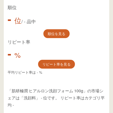
順位
-
位
/
-
品中
順位を見る
リピート率
-
%
リピート率を見る
平均リピート率は
-
%
「肌研極潤 ヒアルロン洗顔フォーム 100g」の市場シ
ェアは「洗顔料」
-
位
です。
リピート率はカテゴリ平
均
-