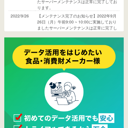
たサーバーメンテナンスは正常に完了してお
ります。
2022/9/26
【メンテナンス完了のお知らせ】2022年9月
26日（月）午前9:00 ~ 10:00に実施しており
ましたサーバーメンテナンスは正常に完了し
ております。
2017/05/17
ウレコンでブログ掲載が始まりました。ぜひ
ご覧ください。
2015/10/19
ウレコンのサイト機能を大幅バージョンアッ
プ。詳細はこちら。⇒
告知ページへ
2015/09/28
ウレコンが機能拡充し、サイトリニューアル
しました。⇒
ウレコンFacebook
2015/04/30
Facebookページを開設しました。詳細は
こち
ら。
2015/04/20
ウレコンサイトリリースしました。