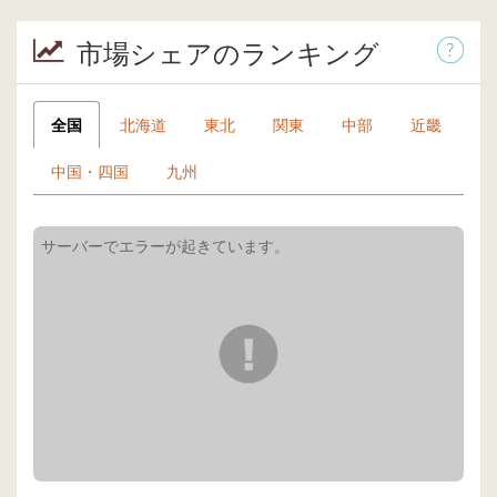
市場シェアのランキング
全国
北海道
東北
関東
中部
近畿
中国・四国
九州