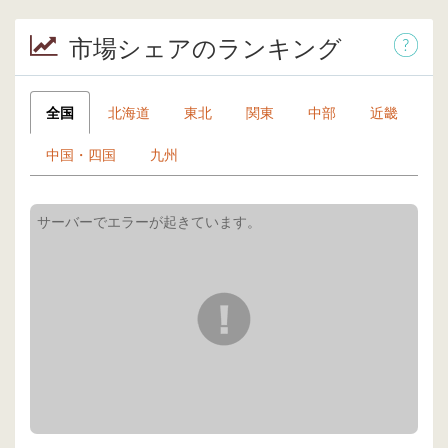
市場シェアのランキング
全国
北海道
東北
関東
中部
近畿
中国・四国
九州