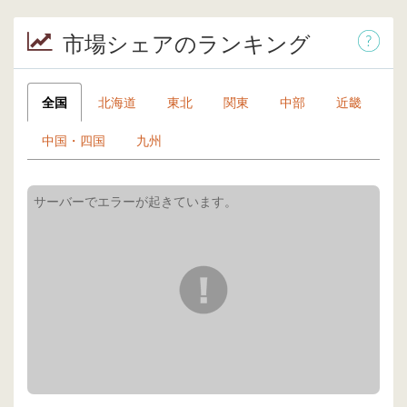
市場シェアのランキング
全国
北海道
東北
関東
中部
近畿
中国・四国
九州