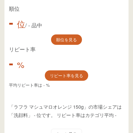
順位
-
位
/
-
品中
順位を見る
リピート率
-
%
リピート率を見る
平均リピート率は
-
%
「ラフラ マシュマロオレンジ 150g」の市場シェアは
「洗顔料」
-
位
です。
リピート率はカテゴリ平均
-