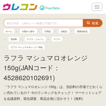
メ
ニ
ュ
ー
検索
ホーム
分類から探す
日用品
化粧品
基礎化粧品
洗顔料
ラフラ・ジャパン
ラフラ
ラフラ マシュマロオレンジ 150g
ラフラ マシュマロオレンジ
150g(JANコード：
4528620102691)
「ラフラ マシュマロオレンジ 150g」は、洗顔料の市場でどれくら
い売れているの？ 今のランキングをチェック！ マーケットシェア
を会議資料、競合調査、商品企画に活かそう！ (無料)