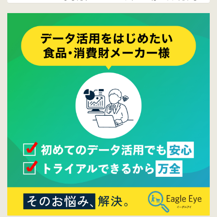
ております。
2017/05/17
ウレコンでブログ掲載が始まりました。ぜひ
ご覧ください。
2015/10/19
ウレコンのサイト機能を大幅バージョンアッ
プ。詳細はこちら。⇒
告知ページへ
2015/09/28
ウレコンが機能拡充し、サイトリニューアル
しました。⇒
ウレコンFacebook
2015/04/30
Facebookページを開設しました。詳細は
こち
ら。
2015/04/20
ウレコンサイトリリースしました。