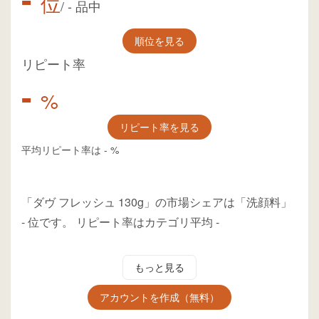
位
/
-
品中
順位を見る
リピート率
-
%
リピート率を見る
平均リピート率は
-
%
「ダヴ フレッシュ 130g」の市場シェアは「洗顔料」
-
位
です。
リピート率はカテゴリ平均
-
もっと見る
アカウントを作成（無料）