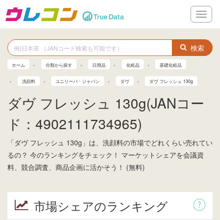
メ
ニ
ュ
ー
検索
ホーム
分類から探す
日用品
化粧品
基礎化粧品
洗顔料
ユニリーバ・ジャパン
ダヴ
ダヴ フレッシュ 130g
ダヴ フレッシュ 130g(JANコー
ド：4902111734965)
「ダヴ フレッシュ 130g」は、洗顔料の市場でどれくらい売れてい
るの？ 今のランキングをチェック！ マーケットシェアを会議資
料、競合調査、商品企画に活かそう！ (無料)
市場シェアのランキング