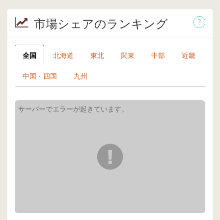
市場シェアのランキング
全国
北海道
東北
関東
中部
近畿
中国・四国
九州