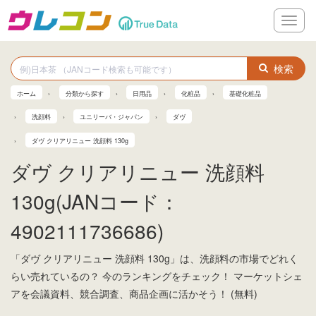
メ
ニ
ュ
ー
検索
ホーム
分類から探す
日用品
化粧品
基礎化粧品
洗顔料
ユニリーバ・ジャパン
ダヴ
ダヴ クリアリニュー 洗顔料 130g
ダヴ クリアリニュー 洗顔料
130g(JANコード：
4902111736686)
「ダヴ クリアリニュー 洗顔料 130g」は、洗顔料の市場でどれく
らい売れているの？ 今のランキングをチェック！ マーケットシェ
アを会議資料、競合調査、商品企画に活かそう！ (無料)