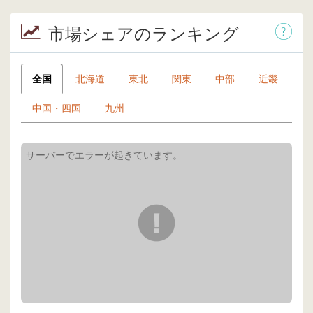
市場シェアのランキング
全国
北海道
東北
関東
中部
近畿
中国・四国
九州