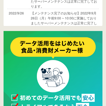
たサーバーメンテナンスは正常に完了してお
ります。
2022/9/26
【メンテナンス完了のお知らせ】2022年9月
26日（月）午前9:00 ~ 10:00に実施しており
ましたサーバーメンテナンスは正常に完了し
ております。
2017/05/17
ウレコンでブログ掲載が始まりました。ぜひ
ご覧ください。
2015/10/19
ウレコンのサイト機能を大幅バージョンアッ
プ。詳細はこちら。⇒
告知ページへ
2015/09/28
ウレコンが機能拡充し、サイトリニューアル
しました。⇒
ウレコンFacebook
2015/04/30
Facebookページを開設しました。詳細は
こち
ら。
2015/04/20
ウレコンサイトリリースしました。