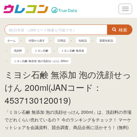
メ
ニ
ュ
ー
検索
ホーム
分類から探す
日用品
化粧品
基礎化粧品
洗顔料
ミヨシ石鹸
ミヨシ石鹸 無添加
ミヨシ石鹸 無添加 泡の洗顔せっけん 200ml
ミヨシ石鹸 無添加 泡の洗顔せっ
けん 200ml(JANコード：
4537130120019)
「ミヨシ石鹸 無添加 泡の洗顔せっけん 200ml」は、洗顔料の市場
でどれくらい売れているの？ 今のランキングをチェック！ マーケ
ットシェアを会議資料、競合調査、商品企画に活かそう！ (無料)