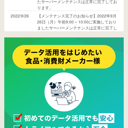
たサーバーメンテナンスは正常に完了してお
ります。
2022/9/26
【メンテナンス完了のお知らせ】2022年9月
26日（月）午前9:00 ~ 10:00に実施しており
ましたサーバーメンテナンスは正常に完了し
ております。
2017/05/17
ウレコンでブログ掲載が始まりました。ぜひ
ご覧ください。
2015/10/19
ウレコンのサイト機能を大幅バージョンアッ
プ。詳細はこちら。⇒
告知ページへ
2015/09/28
ウレコンが機能拡充し、サイトリニューアル
しました。⇒
ウレコンFacebook
2015/04/30
Facebookページを開設しました。詳細は
こち
ら。
2015/04/20
ウレコンサイトリリースしました。