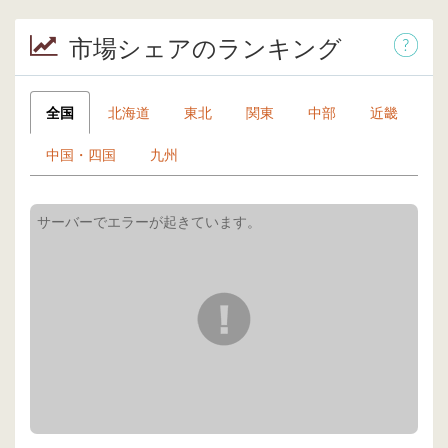
市場シェアのランキング
全国
北海道
東北
関東
中部
近畿
中国・四国
九州