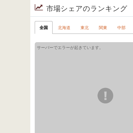
市場シェアのランキング
全国
北海道
東北
関東
中部