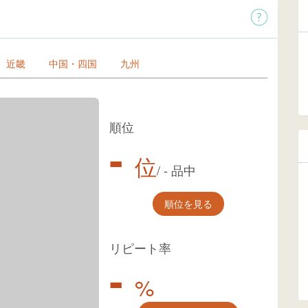
近畿
中国・四国
九州
順位
-
位
/
-
品中
順位を見る
リピート率
-
%