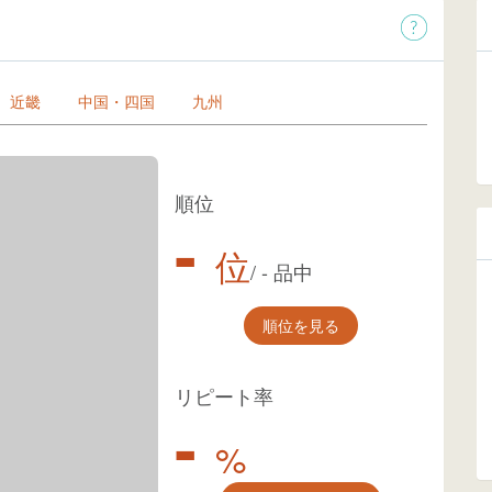
近畿
中国・四国
九州
順位
-
位
/
-
品中
順位を見る
リピート率
-
%