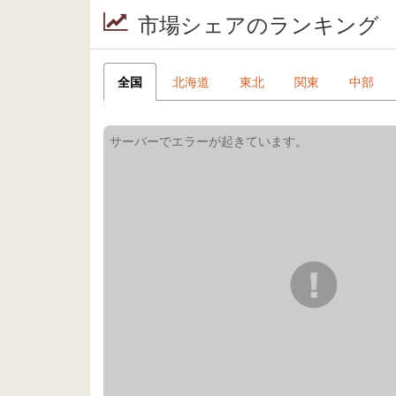
市場シェアのランキング
全国
北海道
東北
関東
中部