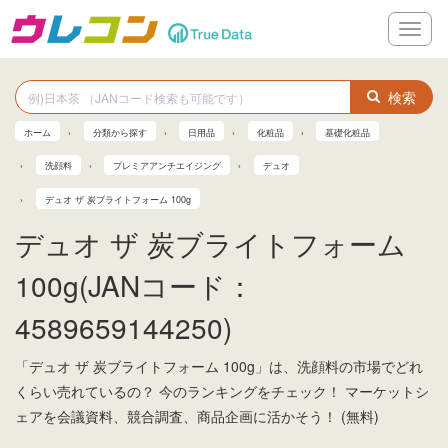
メ
ニ
ュ
ー
検索
ホーム
分類から探す
日用品
化粧品
基礎化粧品
洗顔料
プレミアアンチエイジング
デュオ
デュオ ザ 炭ブライトフォーム 100g
デュオ ザ 炭ブライトフォーム
100g(JANコード：
4589659144250)
「デュオ ザ 炭ブライトフォーム 100g」は、洗顔料の市場でどれ
くらい売れているの？ 今のランキングをチェック！ マーケットシ
ェアを会議資料、競合調査、商品企画に活かそう！ (無料)