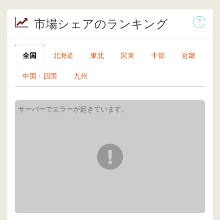
市場シェアのランキング
全国
北海道
東北
関東
中部
近畿
中国・四国
九州