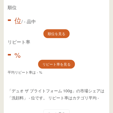
順位
-
位
/
-
品中
順位を見る
リピート率
-
%
リピート率を見る
平均リピート率は
-
%
「デュオ ザ ブライトフォーム 100g」の市場シェアは
「洗顔料」
-
位
です。
リピート率はカテゴリ平均
-