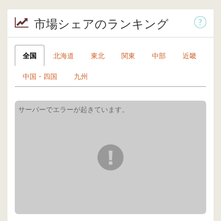
市場シェアのランキング
全国
北海道
東北
関東
中部
近畿
中国・四国
九州