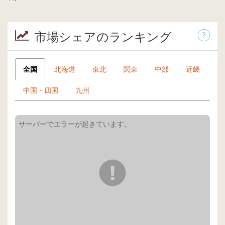
市場シェアのランキング
全国
北海道
東北
関東
中部
近畿
中国・四国
九州