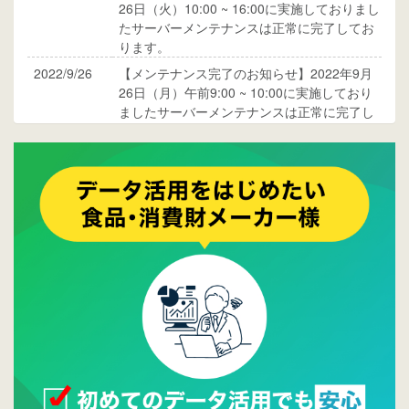
26日（火）10:00 ~ 16:00に実施しておりまし
たサーバーメンテナンスは正常に完了してお
ります。
2022/9/26
【メンテナンス完了のお知らせ】2022年9月
26日（月）午前9:00 ~ 10:00に実施しており
ましたサーバーメンテナンスは正常に完了し
ております。
2017/05/17
ウレコンでブログ掲載が始まりました。ぜひ
ご覧ください。
2015/10/19
ウレコンのサイト機能を大幅バージョンアッ
プ。詳細はこちら。⇒
告知ページへ
2015/09/28
ウレコンが機能拡充し、サイトリニューアル
しました。⇒
ウレコンFacebook
2015/04/30
Facebookページを開設しました。詳細は
こち
ら。
2015/04/20
ウレコンサイトリリースしました。