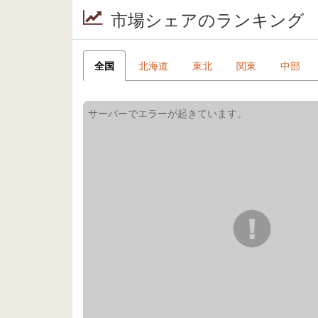
市場シェアのランキング
全国
北海道
東北
関東
中部