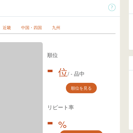
近畿
中国・四国
九州
順位
-
位
/
-
品中
順位を見る
リピート率
-
%