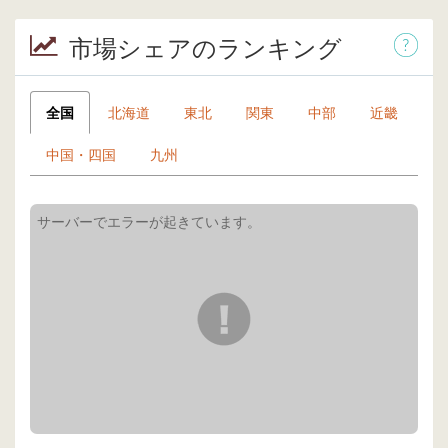
市場シェアのランキング
全国
北海道
東北
関東
中部
近畿
中国・四国
九州