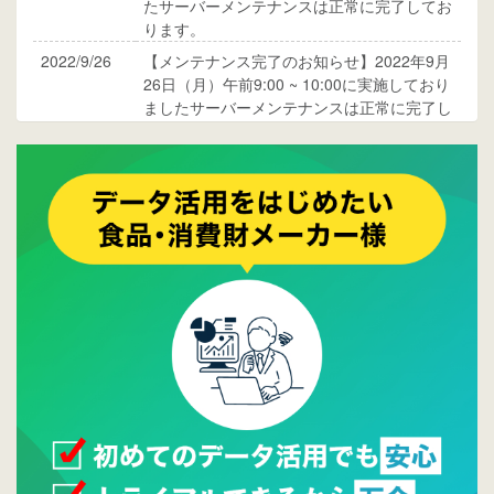
たサーバーメンテナンスは正常に完了してお
ります。
2022/9/26
【メンテナンス完了のお知らせ】2022年9月
26日（月）午前9:00 ~ 10:00に実施しており
ましたサーバーメンテナンスは正常に完了し
ております。
2017/05/17
ウレコンでブログ掲載が始まりました。ぜひ
ご覧ください。
2015/10/19
ウレコンのサイト機能を大幅バージョンアッ
プ。詳細はこちら。⇒
告知ページへ
2015/09/28
ウレコンが機能拡充し、サイトリニューアル
しました。⇒
ウレコンFacebook
2015/04/30
Facebookページを開設しました。詳細は
こち
ら。
2015/04/20
ウレコンサイトリリースしました。