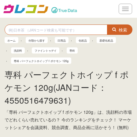
メ
ニ
ュ
ー
検索
ホーム
分類から探す
日用品
化粧品
基礎化粧品
洗顔料
ファイントゥデイ
専科
専科 パーフェクトホイップ f ポケモン 120g
専科 パーフェクトホイップ f ポ
ケモン 120g(JANコード：
4550516479631)
「専科 パーフェクトホイップ f ポケモン 120g」は、洗顔料の市場
でどれくらい売れているの？ 今のランキングをチェック！ マーケ
ットシェアを会議資料、競合調査、商品企画に活かそう！ (無料)