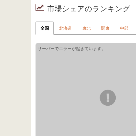
市場シェアのランキング
全国
北海道
東北
関東
中部