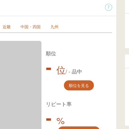
近畿
中国・四国
九州
順位
-
位
/
-
品中
順位を見る
リピート率
-
%