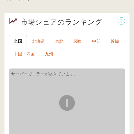
市場シェアのランキング
全国
北海道
東北
関東
中部
近畿
中国・四国
九州