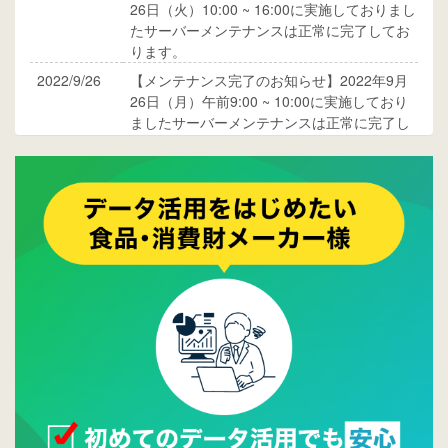
26日（火）10:00 ~ 16:00に実施しておりまし
たサーバーメンテナンスは正常に完了してお
ります。
2022/9/26
【メンテナンス完了のお知らせ】2022年9月
26日（月）午前9:00 ~ 10:00に実施しており
ましたサーバーメンテナンスは正常に完了し
ております。
2017/05/17
ウレコンでブログ掲載が始まりました。ぜひ
ご覧ください。
2015/10/19
ウレコンのサイト機能を大幅バージョンアッ
プ。詳細はこちら。⇒
告知ページへ
2015/09/28
ウレコンが機能拡充し、サイトリニューアル
しました。⇒
ウレコンFacebook
2015/04/30
Facebookページを開設しました。詳細は
こち
ら。
2015/04/20
ウレコンサイトリリースしました。