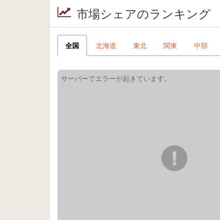
市場シェアのランキング
全国
北海道
東北
関東
中部