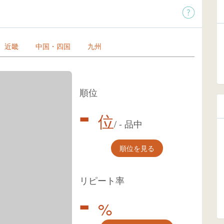
近畿
中国・四国
九州
順位
-
位
/
-
品中
順位を見る
リピート率
-
%