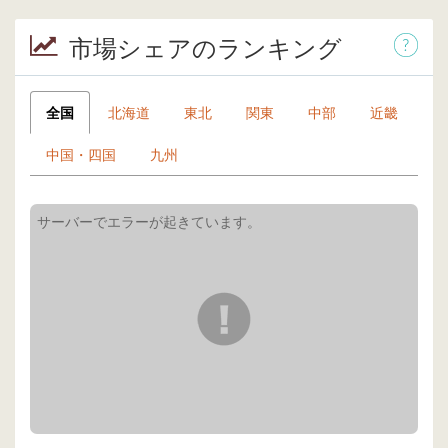
市場シェアのランキング
全国
北海道
東北
関東
中部
近畿
中国・四国
九州