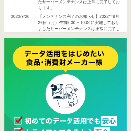
たサーバーメンテナンスは正常に完了してお
ります。
2022/9/26
【メンテナンス完了のお知らせ】2022年9月
26日（月）午前9:00 ~ 10:00に実施しており
ましたサーバーメンテナンスは正常に完了し
ております。
2017/05/17
ウレコンでブログ掲載が始まりました。ぜひ
ご覧ください。
2015/10/19
ウレコンのサイト機能を大幅バージョンアッ
プ。詳細はこちら。⇒
告知ページへ
2015/09/28
ウレコンが機能拡充し、サイトリニューアル
しました。⇒
ウレコンFacebook
2015/04/30
Facebookページを開設しました。詳細は
こち
ら。
2015/04/20
ウレコンサイトリリースしました。