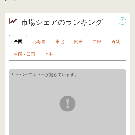
市場シェアのランキング
全国
北海道
東北
関東
中部
近畿
中国・四国
九州