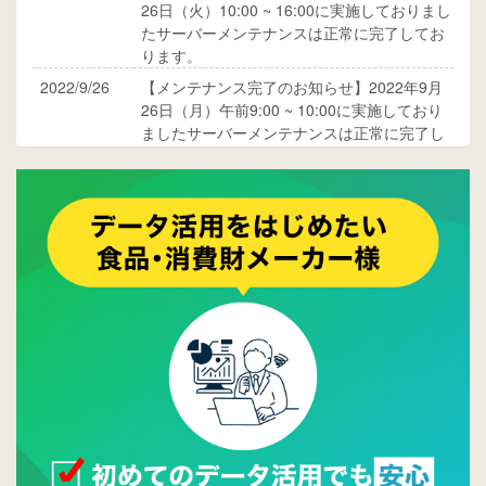
26日（火）10:00 ~ 16:00に実施しておりまし
たサーバーメンテナンスは正常に完了してお
ります。
2022/9/26
【メンテナンス完了のお知らせ】2022年9月
26日（月）午前9:00 ~ 10:00に実施しており
ましたサーバーメンテナンスは正常に完了し
ております。
2017/05/17
ウレコンでブログ掲載が始まりました。ぜひ
ご覧ください。
2015/10/19
ウレコンのサイト機能を大幅バージョンアッ
プ。詳細はこちら。⇒
告知ページへ
2015/09/28
ウレコンが機能拡充し、サイトリニューアル
しました。⇒
ウレコンFacebook
2015/04/30
Facebookページを開設しました。詳細は
こち
ら。
2015/04/20
ウレコンサイトリリースしました。