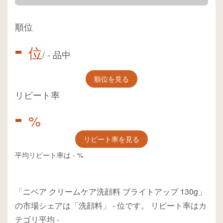
順位
-
位
/
-
品中
順位を見る
リピート率
-
%
リピート率を見る
平均リピート率は
-
%
「ニベア クリームケア洗顔料 ブライトアップ 130g」
の市場シェアは「洗顔料」
-
位
です。
リピート率はカ
テゴリ平均
-