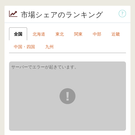
市場シェアのランキング
全国
北海道
東北
関東
中部
近畿
中国・四国
九州