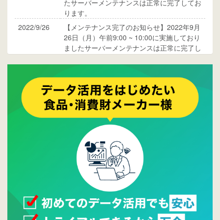
たサーバーメンテナンスは正常に完了してお
ります。
2022/9/26
【メンテナンス完了のお知らせ】2022年9月
26日（月）午前9:00 ~ 10:00に実施しており
ましたサーバーメンテナンスは正常に完了し
ております。
2017/05/17
ウレコンでブログ掲載が始まりました。ぜひ
ご覧ください。
2015/10/19
ウレコンのサイト機能を大幅バージョンアッ
プ。詳細はこちら。⇒
告知ページへ
2015/09/28
ウレコンが機能拡充し、サイトリニューアル
しました。⇒
ウレコンFacebook
2015/04/30
Facebookページを開設しました。詳細は
こち
ら。
2015/04/20
ウレコンサイトリリースしました。