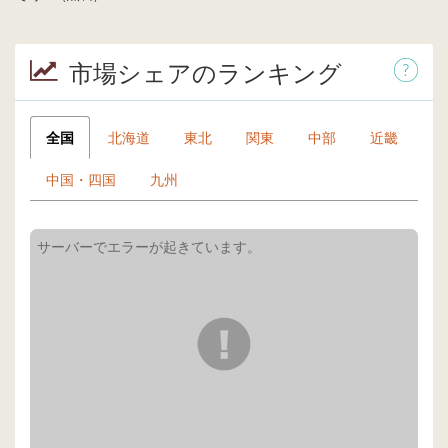
市場シェアのランキング
全国
北海道
東北
関東
中部
近畿
中国・四国
九州