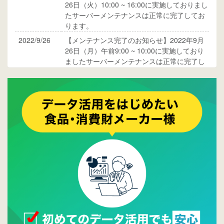
26日（火）10:00 ~ 16:00に実施しておりまし
たサーバーメンテナンスは正常に完了してお
ります。
2022/9/26
【メンテナンス完了のお知らせ】2022年9月
26日（月）午前9:00 ~ 10:00に実施しており
ましたサーバーメンテナンスは正常に完了し
ております。
2017/05/17
ウレコンでブログ掲載が始まりました。ぜひ
ご覧ください。
2015/10/19
ウレコンのサイト機能を大幅バージョンアッ
プ。詳細はこちら。⇒
告知ページへ
2015/09/28
ウレコンが機能拡充し、サイトリニューアル
しました。⇒
ウレコンFacebook
2015/04/30
Facebookページを開設しました。詳細は
こち
ら。
2015/04/20
ウレコンサイトリリースしました。