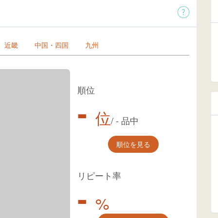
近畿
中国・四国
九州
順位
-
位
/
-
品中
順位を見る
リピート率
-
%