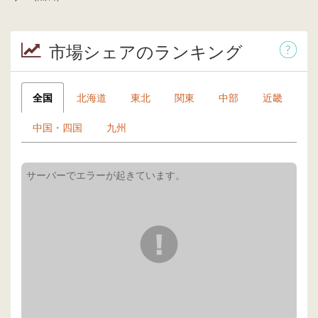
市場シェアのランキング
全国
北海道
東北
関東
中部
近畿
中国・四国
九州