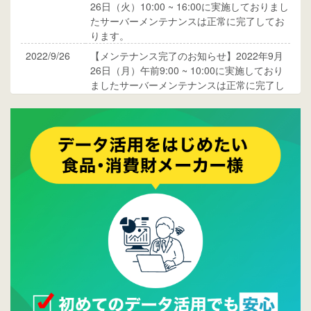
26日（火）10:00 ~ 16:00に実施しておりまし
たサーバーメンテナンスは正常に完了してお
ります。
2022/9/26
【メンテナンス完了のお知らせ】2022年9月
26日（月）午前9:00 ~ 10:00に実施しており
ましたサーバーメンテナンスは正常に完了し
ております。
2017/05/17
ウレコンでブログ掲載が始まりました。ぜひ
ご覧ください。
2015/10/19
ウレコンのサイト機能を大幅バージョンアッ
プ。詳細はこちら。⇒
告知ページへ
2015/09/28
ウレコンが機能拡充し、サイトリニューアル
しました。⇒
ウレコンFacebook
2015/04/30
Facebookページを開設しました。詳細は
こち
ら。
2015/04/20
ウレコンサイトリリースしました。