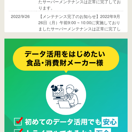
たサーバーメンテナンスは正常に完了してお
ります。
2022/9/26
【メンテナンス完了のお知らせ】2022年9月
26日（月）午前9:00 ~ 10:00に実施しており
ましたサーバーメンテナンスは正常に完了し
ております。
2017/05/17
ウレコンでブログ掲載が始まりました。ぜひ
ご覧ください。
2015/10/19
ウレコンのサイト機能を大幅バージョンアッ
プ。詳細はこちら。⇒
告知ページへ
2015/09/28
ウレコンが機能拡充し、サイトリニューアル
しました。⇒
ウレコンFacebook
2015/04/30
Facebookページを開設しました。詳細は
こち
ら。
2015/04/20
ウレコンサイトリリースしました。