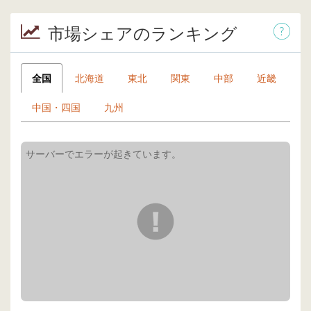
市場シェアのランキング
全国
北海道
東北
関東
中部
近畿
中国・四国
九州