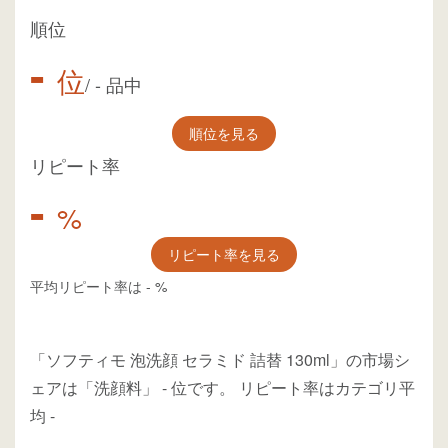
順位
-
位
/
-
品中
順位を見る
リピート率
-
%
リピート率を見る
平均リピート率は
-
%
「ソフティモ 泡洗顔 セラミド 詰替 130ml」の市場シ
ェアは「洗顔料」
-
位
です。
リピート率はカテゴリ平
均
-