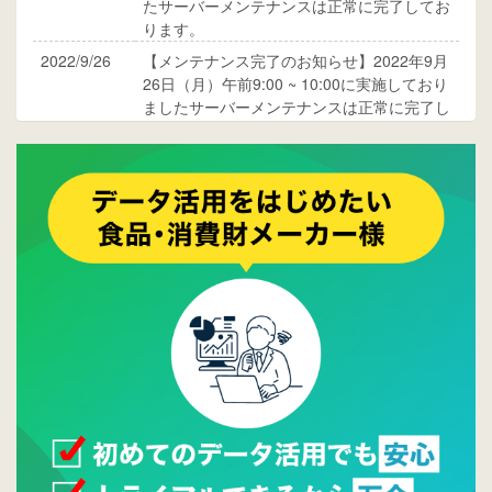
たサーバーメンテナンスは正常に完了してお
ります。
2022/9/26
【メンテナンス完了のお知らせ】2022年9月
26日（月）午前9:00 ~ 10:00に実施しており
ましたサーバーメンテナンスは正常に完了し
ております。
2017/05/17
ウレコンでブログ掲載が始まりました。ぜひ
ご覧ください。
2015/10/19
ウレコンのサイト機能を大幅バージョンアッ
プ。詳細はこちら。⇒
告知ページへ
2015/09/28
ウレコンが機能拡充し、サイトリニューアル
しました。⇒
ウレコンFacebook
2015/04/30
Facebookページを開設しました。詳細は
こち
ら。
2015/04/20
ウレコンサイトリリースしました。