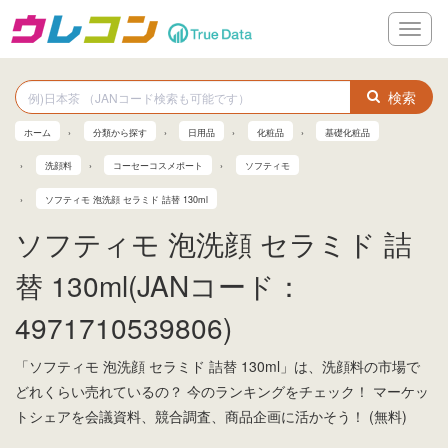
メ
ニ
ュ
ー
検索
ホーム
分類から探す
日用品
化粧品
基礎化粧品
洗顔料
コーセーコスメポート
ソフティモ
ソフティモ 泡洗顔 セラミド 詰替 130ml
ソフティモ 泡洗顔 セラミド 詰
替 130ml(JANコード：
4971710539806)
「ソフティモ 泡洗顔 セラミド 詰替 130ml」は、洗顔料の市場で
どれくらい売れているの？ 今のランキングをチェック！ マーケッ
トシェアを会議資料、競合調査、商品企画に活かそう！ (無料)