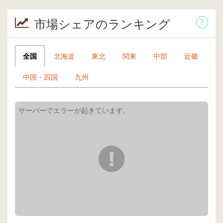
市場シェアのランキング
全国
北海道
東北
関東
中部
近畿
中国・四国
九州