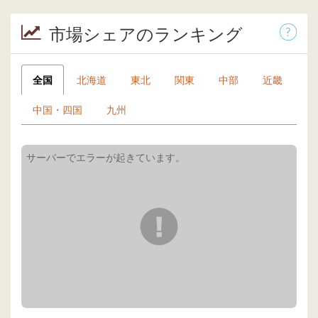
市場シェアのランキング
全国
北海道
東北
関東
中部
近畿
中国・四国
九州