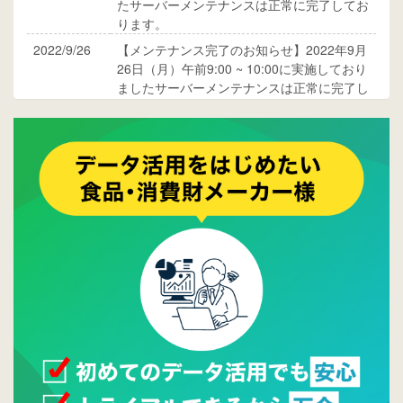
たサーバーメンテナンスは正常に完了してお
ります。
2022/9/26
【メンテナンス完了のお知らせ】2022年9月
26日（月）午前9:00 ~ 10:00に実施しており
ましたサーバーメンテナンスは正常に完了し
ております。
2017/05/17
ウレコンでブログ掲載が始まりました。ぜひ
ご覧ください。
2015/10/19
ウレコンのサイト機能を大幅バージョンアッ
プ。詳細はこちら。⇒
告知ページへ
2015/09/28
ウレコンが機能拡充し、サイトリニューアル
しました。⇒
ウレコンFacebook
2015/04/30
Facebookページを開設しました。詳細は
こち
ら。
2015/04/20
ウレコンサイトリリースしました。