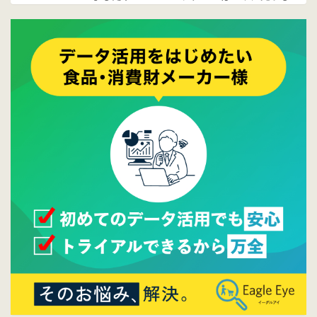
ております。
2017/05/17
ウレコンでブログ掲載が始まりました。ぜひ
ご覧ください。
2015/10/19
ウレコンのサイト機能を大幅バージョンアッ
プ。詳細はこちら。⇒
告知ページへ
2015/09/28
ウレコンが機能拡充し、サイトリニューアル
しました。⇒
ウレコンFacebook
2015/04/30
Facebookページを開設しました。詳細は
こち
ら。
2015/04/20
ウレコンサイトリリースしました。