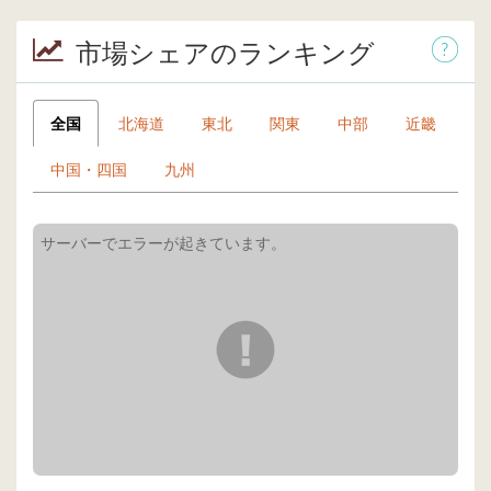
市場シェアのランキング
全国
北海道
東北
関東
中部
近畿
中国・四国
九州