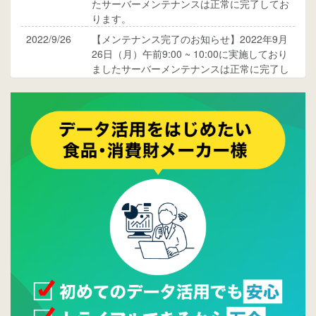
たサーバーメンテナンスは正常に完了してお
ります。
2022/9/26
【メンテナンス完了のお知らせ】2022年9月
26日（月）午前9:00 ~ 10:00に実施しており
ましたサーバーメンテナンスは正常に完了し
ております。
2017/05/17
ウレコンでブログ掲載が始まりました。ぜひ
ご覧ください。
2015/10/19
ウレコンのサイト機能を大幅バージョンアッ
プ。詳細はこちら。⇒
告知ページへ
2015/09/28
ウレコンが機能拡充し、サイトリニューアル
しました。⇒
ウレコンFacebook
2015/04/30
Facebookページを開設しました。詳細は
こち
ら。
2015/04/20
ウレコンサイトリリースしました。