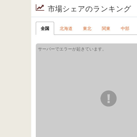
市場シェアのランキング
全国
北海道
東北
関東
中部