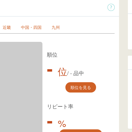
近畿
中国・四国
九州
順位
-
位
/
-
品中
順位を見る
リピート率
-
%