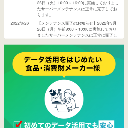
26日（火）10:00 ~ 16:00に実施しておりまし
たサーバーメンテナンスは正常に完了してお
ります。
2022/9/26
【メンテナンス完了のお知らせ】2022年9月
26日（月）午前9:00 ~ 10:00に実施しており
ましたサーバーメンテナンスは正常に完了し
ております。
2017/05/17
ウレコンでブログ掲載が始まりました。ぜひ
ご覧ください。
2015/10/19
ウレコンのサイト機能を大幅バージョンアッ
プ。詳細はこちら。⇒
告知ページへ
2015/09/28
ウレコンが機能拡充し、サイトリニューアル
しました。⇒
ウレコンFacebook
2015/04/30
Facebookページを開設しました。詳細は
こち
ら。
2015/04/20
ウレコンサイトリリースしました。