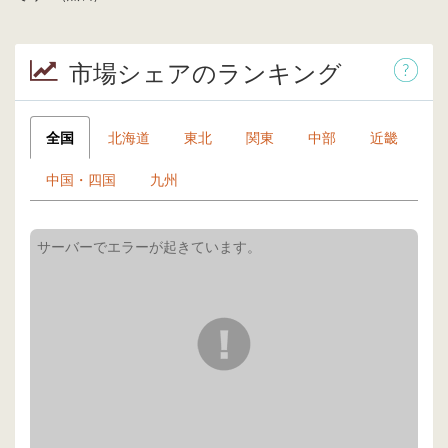
市場シェアのランキング
全国
北海道
東北
関東
中部
近畿
中国・四国
九州