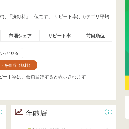
ェアは「洗顔料」
-
位
です。
リピート率はカテゴリ平均
-
市場シェア
リピート率
前回順位
もっと見る
ントを作成（無料）
ピート率は、会員登録すると表示されます
年齢層