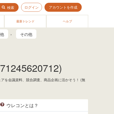
ログイン
アカウントを作成
検索
最新トレンド
ヘルプ
他
その他
45620712)
ェアを会議資料、競合調査、商品企画に活かそう！ (無
ウレコンとは？