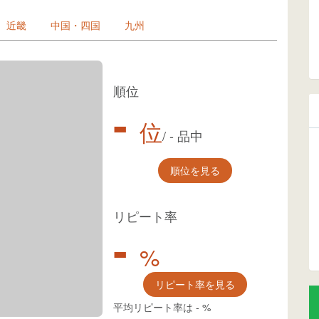
近畿
中国・四国
九州
順位
-
位
/
-
品中
順位を見る
リピート率
-
%
リピート率を見る
平均リピート率は
-
%