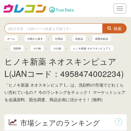
メ
ニ
ュ
ー
検索
ホーム
分類から探す
日用品
化粧品
基礎化粧品
洗顔料
その他
その他
ヒノキ新薬 ネオスキンピュア L
ヒノキ新薬 ネオスキンピュア
L(JANコード：4958474002234)
「ヒノキ新薬 ネオスキンピュア L」は、洗顔料の市場でどれくら
い売れているの？ 今のランキングをチェック！ マーケットシェア
を会議資料、競合調査、商品企画に活かそう！ (無料)
市場シェアのランキング