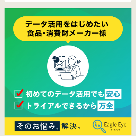
ております。
2017/05/17
ウレコンでブログ掲載が始まりました。ぜひ
ご覧ください。
2015/10/19
ウレコンのサイト機能を大幅バージョンアッ
プ。詳細はこちら。⇒
告知ページへ
2015/09/28
ウレコンが機能拡充し、サイトリニューアル
しました。⇒
ウレコンFacebook
2015/04/30
Facebookページを開設しました。詳細は
こち
ら。
2015/04/20
ウレコンサイトリリースしました。