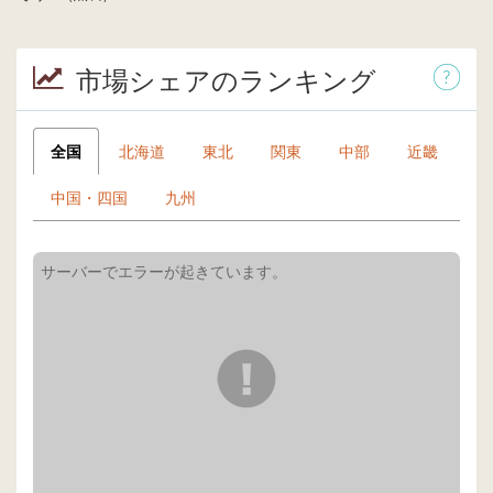
市場シェアのランキング
全国
北海道
東北
関東
中部
近畿
中国・四国
九州