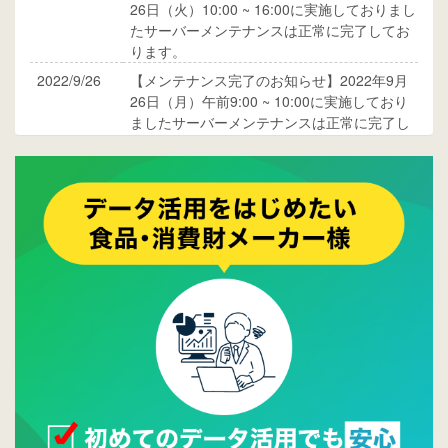
26日（火）10:00 ~ 16:00に実施しておりまし
たサーバーメンテナンスは正常に完了してお
ります。
2022/9/26
【メンテナンス完了のお知らせ】2022年9月
26日（月）午前9:00 ~ 10:00に実施しており
ましたサーバーメンテナンスは正常に完了し
ております。
2017/05/17
ウレコンでブログ掲載が始まりました。ぜひ
ご覧ください。
2015/10/19
ウレコンのサイト機能を大幅バージョンアッ
プ。詳細はこちら。⇒
告知ページへ
2015/09/28
ウレコンが機能拡充し、サイトリニューアル
しました。⇒
ウレコンFacebook
2015/04/30
Facebookページを開設しました。詳細は
こち
ら。
2015/04/20
ウレコンサイトリリースしました。