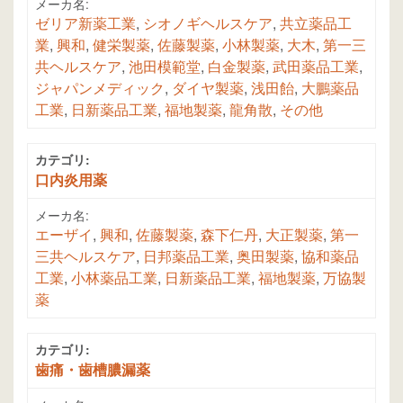
メーカ名:
ゼリア新薬工業
,
シオノギヘルスケア
,
共立薬品工
業
,
興和
,
健栄製薬
,
佐藤製薬
,
小林製薬
,
大木
,
第一三
共ヘルスケア
,
池田模範堂
,
白金製薬
,
武田薬品工業
,
ジャパンメディック
,
ダイヤ製薬
,
浅田飴
,
大鵬薬品
工業
,
日新薬品工業
,
福地製薬
,
龍角散
,
その他
カテゴリ:
口内炎用薬
メーカ名:
エーザイ
,
興和
,
佐藤製薬
,
森下仁丹
,
大正製薬
,
第一
三共ヘルスケア
,
日邦薬品工業
,
奥田製薬
,
協和薬品
工業
,
小林薬品工業
,
日新薬品工業
,
福地製薬
,
万協製
薬
カテゴリ:
歯痛・歯槽膿漏薬