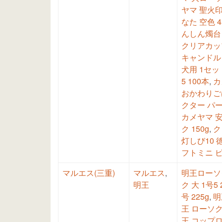
ヤマ 聖火印 
なた 空色 4
んしん燭台
クリアカップ
キャンドル 
犬用 1セッ
5 100本
,
カ
おかわりご
クター パ
カメヤマ 
ク 150g
,
ク
灯しび10 徳
フトミニ 
マルエス(三重)
マルエス
,
明王ローソク
明王
ク 大 1号5 
号 225g
,
明
王 ローソク 
王 コップロ