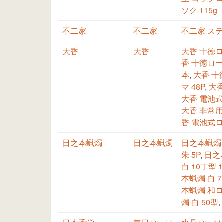
ソク 115g
不二家
不二家
不二家 ス
大香
大香
大香 十徳ロ
香 十徳ロー
本
,
大香 十
マ 48P
,
大香
大香 電池
大香 非常用
香 電池式
日之本蝋燭
日之本蝋燭
日之本蝋燭 
朱 5P
,
日之
白 10丁型 
本蝋燭 白 
本蝋燭 和ロ
燭 白 50型
,