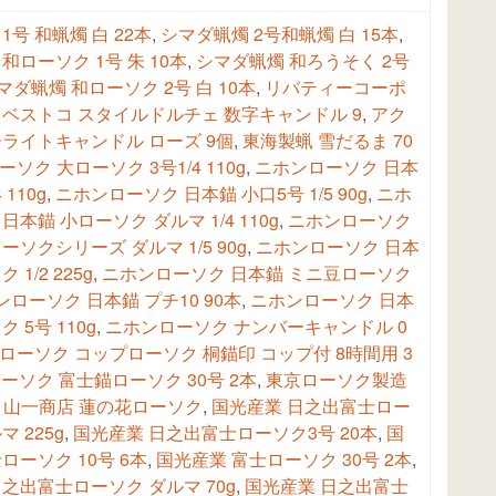
1号 和蝋燭 白 22本
,
シマダ蝋燭 2号和蝋燭 白 15本
,
和ローソク 1号 朱 10本
,
シマダ蝋燭 和ろうそく 2号
マダ蝋燭 和ローソク 2号 白 10本
,
リバティーコーポ
 ベストコ スタイルドルチェ 数字キャンドル 9
,
アク
ーライトキャンドル ローズ 9個
,
東海製蝋 雪だるま 70
ソク 大ローソク 3号1/4 110g
,
ニホンローソク 日本
4 110g
,
ニホンローソク 日本錨 小口5号 1/5 90g
,
ニホ
日本錨 小ローソク ダルマ 1/4 110g
,
ニホンローソク
ーソクシリーズ ダルマ 1/5 90g
,
ニホンローソク 日本
 1/2 225g
,
ニホンローソク 日本錨 ミニ豆ローソク
ンローソク 日本錨 プチ10 90本
,
ニホンローソク 日本
 5号 110g
,
ニホンローソク ナンバーキャンドル 0
ローソク コップローソク 桐錨印 コップ付 8時間用 3
ーソク 富士錨ローソク 30号 2本
,
東京ローソク製造
,
山一商店 蓮の花ローソク
,
国光産業 日之出富士ロー
 225g
,
国光産業 日之出富士ローソク3号 20本
,
国
ローソク 10号 6本
,
国光産業 富士ローソク 30号 2本
,
之出富士ローソク ダルマ 70g
,
国光産業 日之出富士