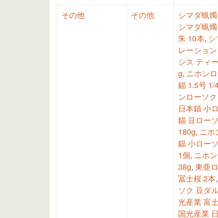
その他
その他
シマダ蝋燭 
シマダ蝋燭 
朱 10本
,
シ
レーション
シス ティ
g
,
ニホンロー
錨 1.5号 1/
ンローソク 
日本錨 小ロ
錨 豆ローソク
180g
,
ニホ
錨 小ローソク
1個
,
ニホン
38g
,
東亜ロ
冨士桜 2本
ソク 豆ダルマ
光産業 富士
国光産業 日