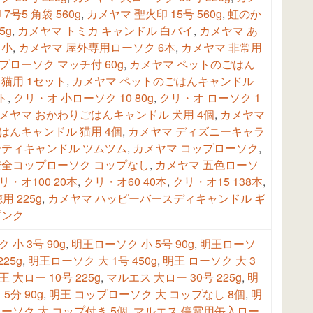
7号5 角袋 560g
,
カメヤマ 聖火印 15号 560g
,
虹のか
5g
,
カメヤマ トミカ キャンドル 白バイ
,
カメヤマ あ
 小
,
カメヤマ 屋外専用ローソク 6本
,
カメヤマ 非常用
ローソク マッチ付 60g
,
カメヤマ ペットのごはん
猫用 1セット
,
カメヤマ ペットのごはんキャンドル
ト
,
クリ・オ 小ローソク 10 80g
,
クリ・オ ローソク 1
メヤマ おかわりごはんキャンドル 犬用 4個
,
カメヤマ
はんキャンドル 猫用 4個
,
カメヤマ ディズニーキャラ
ーティキャンドル ツムツム
,
カメヤマ コップローソク
,
安全コップローソク コップなし
,
カメヤマ 五色ローソ
リ・オ100 20本
,
クリ・オ60 40本
,
クリ・オ15 138本
,
用 225g
,
カメヤマ ハッピーバースディキャンドル ギ
ピンク
 小 3号 90g
,
明王ローソク 小 5号 90g
,
明王ローソ
225g
,
明王ローソク 大 1号 450g
,
明王 ローソク 大 3
王 大ロー 10号 225g
,
マルエス 大ロー 30号 225g
,
明
5分 90g
,
明王 コップローソク 大 コップなし 8個
,
明
ーソク 大 コップ付き 5個
,
マルエス 停電用缶入ロー