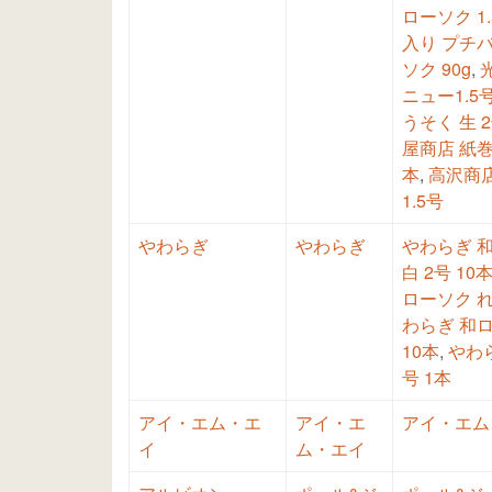
ローソク 1.
入り プチ
ソク 90g
,
ニュー1.5号
うそく 生 2
屋商店 紙巻
本
,
高沢商店
1.5号
やわらぎ
やわらぎ
やわらぎ 和
白 2号 10
ローソク れん
わらぎ 和ロ
10本
,
やわら
号 1本
アイ・エム・エ
アイ・エ
アイ・エム
イ
ム・エイ