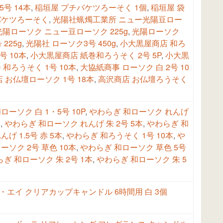
5号 14本
,
稲垣屋 プチバケツろーそく 1個
,
稲垣屋 袋
バケツろーそく
,
光陽社蝋燭工業所 ニュー光陽豆ロー
光陽ローソク ニュー豆ローソク 225g
,
光陽ローソク
 225g
,
光陽社 ローソク3号 450g
,
小大黒屋商店 和ろ
号 10本
,
小大黒屋商店 紙巻和ろうそく 2号 5P
,
小大黒
 和ろうそく 1号 10本
,
大協紙商事 ローソク 白 2号 10
 お仏壇ローソク 1号 18本
,
高沢商店 お仏壇ろうそく
ローソク 白 1・5号 10P
,
やわらぎ 和ローソク れんげ
本
,
やわらぎ 和ローソク れんげ 朱 2号 5本
,
やわらぎ 和
げ 1.5号 赤 5本
,
やわらぎ 和ろうそく 1号 10本
,
や
ーソク 2号 草色 10本
,
やわらぎ 和ローソク 草色 5号
ぎ 和ローソク 朱 2号 1本
,
やわらぎ 和ローソク 朱 5
・エイ クリアカップキャンドル 6時間用 白 3個