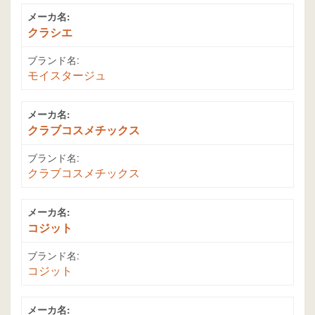
メーカ名:
クラシエ
ブランド名:
モイスタージュ
メーカ名:
クラブコスメチックス
ブランド名:
クラブコスメチックス
メーカ名:
コジット
ブランド名:
コジット
メーカ名: