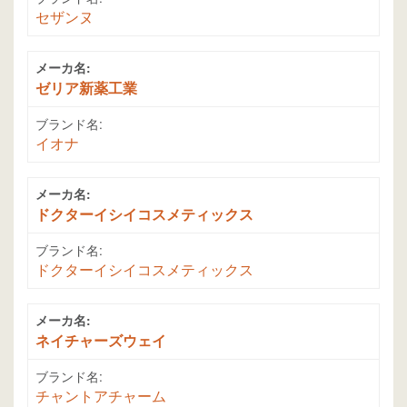
セザンヌ
メーカ名:
ゼリア新薬工業
ブランド名:
イオナ
メーカ名:
ドクターイシイコスメティックス
ブランド名:
ドクターイシイコスメティックス
メーカ名:
ネイチャーズウェイ
ブランド名:
チャントアチャーム