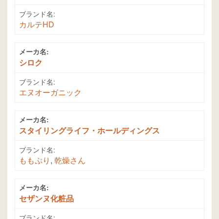
ブランド名:
カルテHD
メーカ名:
シロク
ブランド名:
エヌオーガニック
メーカ名:
スタイリングライフ・ホールディングス
ブランド名:
ももぷり
,
乾燥さん
メーカ名:
セザンヌ化粧品
ブランド名: