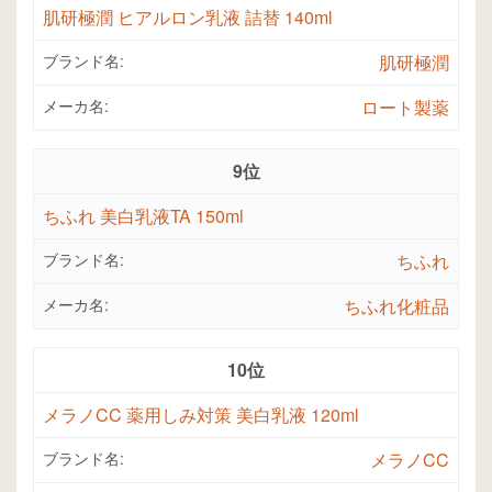
肌研極潤 ヒアルロン乳液 詰替 140ml
ブランド名:
肌研極潤
メーカ名:
ロート製薬
9位
ちふれ 美白乳液TA 150ml
ブランド名:
ちふれ
メーカ名:
ちふれ化粧品
10位
メラノCC 薬用しみ対策 美白乳液 120ml
ブランド名:
メラノCC