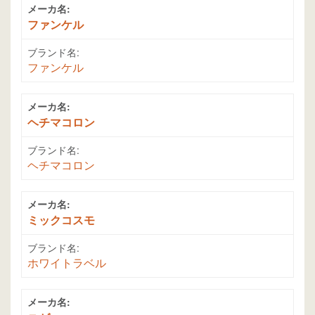
メーカ名:
ファンケル
ブランド名:
ファンケル
メーカ名:
ヘチマコロン
ブランド名:
ヘチマコロン
メーカ名:
ミックコスモ
ブランド名:
ホワイトラベル
メーカ名: