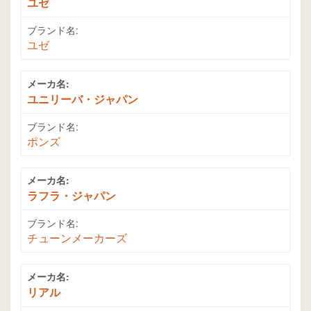
ユゼ
ブランド名:
ユゼ
メーカ名:
ユニリーバ・ジャパン
ブランド名:
ポンズ
メーカ名:
ラフラ・ジャパン
ブランド名:
チューンメーカーズ
メーカ名:
リアル