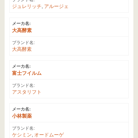
ジュレリッチ
,
アルージェ
メーカ名:
大高酵素
ブランド名:
大高酵素
メーカ名:
富士フイルム
ブランド名:
アスタリフト
メーカ名:
小林製薬
ブランド名:
ケシミン
,
オードムーゲ