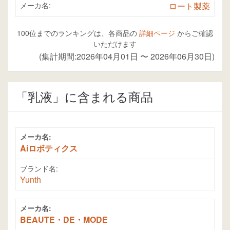
メーカ名:
ロート製薬
100位までのランキングは、各商品の
詳細ページ
からご確認
いただけます
(集計期間:2026年04月01日 〜 2026年06月30日)
「乳液」に含まれる商品
メーカ名:
Aiロボティクス
ブランド名:
Yunth
メーカ名:
BEAUTE・DE・MODE