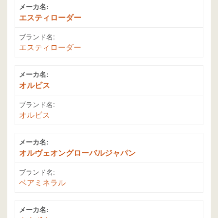
メーカ名:
エスティローダー
ブランド名:
エスティローダー
メーカ名:
オルビス
ブランド名:
オルビス
メーカ名:
オルヴェオングローバルジャパン
ブランド名:
ベアミネラル
メーカ名: