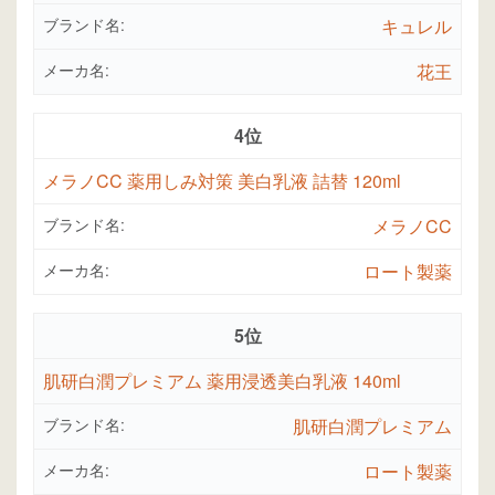
ブランド名:
キュレル
メーカ名:
花王
4位
メラノCC 薬用しみ対策 美白乳液 詰替 120ml
ブランド名:
メラノCC
メーカ名:
ロート製薬
5位
肌研白潤プレミアム 薬用浸透美白乳液 140ml
ブランド名:
肌研白潤プレミアム
メーカ名:
ロート製薬