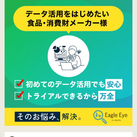
2017/05/17
ウレコンでブログ掲載が始まりました。ぜひ
ご覧ください。
2015/10/19
ウレコンのサイト機能を大幅バージョンアッ
プ。詳細はこちら。⇒
告知ページへ
2015/09/28
ウレコンが機能拡充し、サイトリニューアル
しました。⇒
ウレコンFacebook
2015/04/30
Facebookページを開設しました。詳細は
こち
ら。
2015/04/20
ウレコンサイトリリースしました。