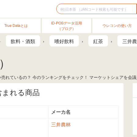
ID-POSデータ活用
True Dataとは
ウレコンの使い方
（ブログ）
飲料・酒類
嗜好飲料
紅茶
三井農
）
売れているの？ 今のランキングをチェック！ マーケットシェアを会議資
含まれる商品
メーカ名
三井農林